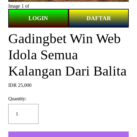
Image 1 of
LOGIN
DAFTAR
Gadingbet Win Web
Idola Semua
Kalangan Dari Balita
IDR 25,000
Quantity: